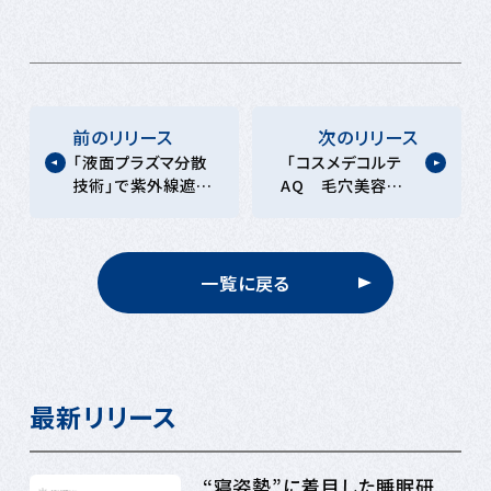
前のリリース
次のリリース
「液面プラズマ分散
「コスメデコルテ
技術」で紫外線遮蔽
AQ 毛穴美容液オ
効果約2.6倍*1を実
イル」が革新的な新
現～さらりと心地よ
商品を選ぶMintel
い、新発想のUVケア
Most Innovative
製剤を開発～
2026 を受賞
一覧に戻る
最新リリース
“寝姿勢”に着目した睡眠研