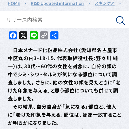
HOME
・
R&D Updated information
・
スキンケア
・
Facebook
X
Line
Copy
共
Link
有
日本メナード化粧品株式会社（愛知県名古屋市
中区丸の内3-18-15、代表取締役社長：野々川 純
一）は、30代～60代の女性を対象に、自分の顔の
中でシミ・シワ・タルミが気になる部位について調
査しました。さらに、他の女性の顔を見たときに「老
けた印象を与える」と思う部位についても併せて調
査しました。
その結果、自分自身が「気になる」部位と、他人
に「老けた印象を与える」部位は、ほぼ一致すること
が明らかになりました。