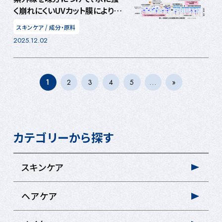
く崩れにくいUVカット膜により浸
透促進する技術を開発
スキンケア
/
成分・原料
2025.12.02
1
2
3
4
5
...
»
カテゴリーから探す
スキンケア
ヘアケア