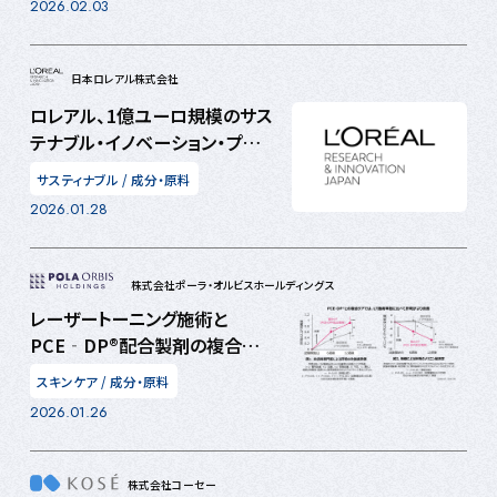
2026.02.03
ずみ汚れが目立ちにくくなる可
能性を示唆
日本ロレアル株式会社
ロレアル、1億ユーロ規模のサス
テナブル・イノベーション・プロ
グラム「L’AcceleratOR」に選出
サスティナブル
/
成分・原料
された最初のイノベーター13社
2026.01.28
を発表
株式会社ポーラ・オルビスホールディングス
レーザートーニング施術と
PCE‐DP®配合製剤の複合ケ
アの安全性と有効性をクリニッ
スキンケア
/
成分・原料
クと共同で実証
2026.01.26
株式会社コーセー