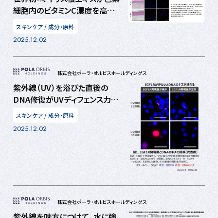
細胞内のビタミンC濃度を高め
ることを確認 ビタミンC研究は
スキンケア
/
成分・原料
新たなステージへ
2025.12.02
株式会社ポーラ・オルビスホールディングス
紫外線（UV）を浴びた直後の
DNA修復がUVディフェンス力を
決める ―光老化への影響が
スキンケア
/
成分・原料
知られるDNAのキズ、早期修復
2025.12.02
に着目―
株式会社ポーラ・オルビスホールディングス
紫外線を味方につけて、水に強