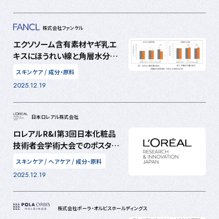
キープ力と簡単オフを同時実現
～
株式会社ファンケル
エクソソーム含有素材ヤギ乳エ
キスにほうれい線と角層水分量
の改善効果を確認
スキンケア
/
成分・原料
2025.12.19
日本ロレアル株式会社
ロレアルR&I第3回日本化粧品
技術者会学術大会でのポスター
発表 革新的なクレンザー技術
スキンケア
/
ヘアケア
/
成分・原料
からメイクアップによる肌性状の
2025.12.19
改善、匂いが心的状態に及ぼす
影響まで
株式会社ポーラ・オルビスホールディングス