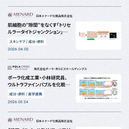
日本メナード化粧品株式会社
肌細胞の”隙間”をなくす「トリセ
ルラータイトジャンクション」が
表皮の2つのバリア形成を左右
スキンケア
/
成分・原料
していた！
2026.04.02
株式会社ポーラ・オルビスホールディングス
ポーラ化成工業・小林研究員、
ウルトラファインバブルを化粧品
に応用した論文で国際学術賞
成分・原料
/
産学連携
IFSCC Magazine 「Henry
2026.03.24
Maso Award」に決定
日本メナード化粧品株式会社