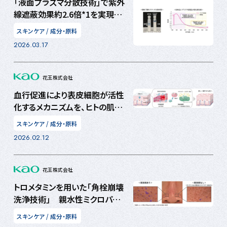
「液面プラズマ分散技術」で紫外
線遮蔽効果約2.6倍*1を実現～
さらりと心地よい、新発想のUV
スキンケア
/
成分・原料
ケア製剤を開発～
2026.03.17
花王株式会社
血行促進により表皮細胞が活性
化するメカニズムを、ヒトの肌で
新たに確認毛細血管が広がり、
スキンケア
/
成分・原料
酸素が行き渡ることでミトコンド
2026.02.12
リア代謝機能が活発に
花王株式会社
トロメタミンを用いた「角栓崩壊
洗浄技術」 親水性ミクロパウ
ダーとの組み合わせで毛穴奥の
スキンケア
/
成分・原料
角栓まで除去可能に 毛穴の黒