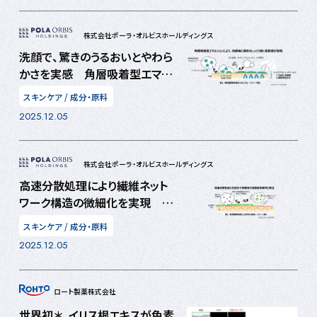
株式会社ポーラ・オルビスホールディングス
洗顔で、驚きのうるおいとやわら
かさを実感 角層吸着型エマル
ションを搭載した新スキンケア
スキンケア
/
成分・原料
洗顔料を開発
2025.12.05
株式会社ポーラ・オルビスホールディングス
高速分散処理により繊維ネット
ワーク構造の微細化を実現 天
然高分子多糖体でやさしく洗い
スキンケア
/
成分・原料
上げる新規洗顔料技術を開発
2025.12.05
ロート製薬株式会社
世界初＊、イリス根エキスが色素