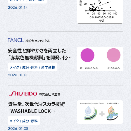
IL-8遺伝子発現を抑制
2026.01.14
株式会社ファンケル
安全性と鮮やかさを両立した
「赤紫色無機顔料」を開発、化粧
品への応用へ〜 株式会社ファン
メイク
/
成分・原料
/
産学連携
ケル、鳥取大学との共同研究成
2026.01.13
果を発表 〜
株式会社 資生堂
資生堂、次世代マスカラ技術
「WASHABLE LOCK
TECHNOLOGY™」を開発 ～
メイク
/
成分・原料
新フィルム開発で優れたカール
2026.01.08