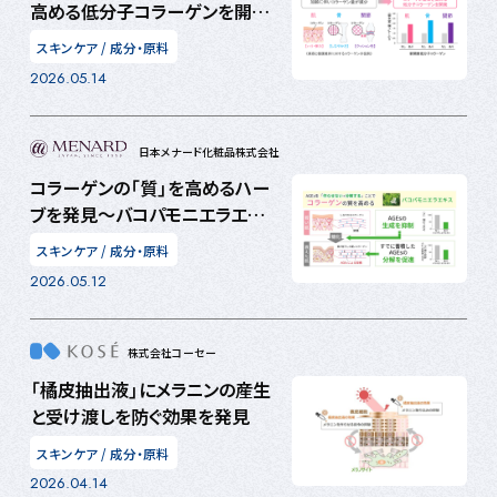
高める低分子コラーゲンを開
発！～グリシルプロリン高含有
スキンケア
/
成分・原料
で、コラーゲン合成の司令塔に
2026.05.14
働きかける～
日本メナード化粧品株式会社
コラーゲンの「質」を高めるハー
ブを発見～バコパモニエラエキ
スがコラーゲンの糖化を防ぎ、
スキンケア
/
成分・原料
肌・骨・関節の働きを守る～
2026.05.12
株式会社コーセー
「橘皮抽出液」にメラニンの産生
と受け渡しを防ぐ効果を発見
スキンケア
/
成分・原料
2026.04.14