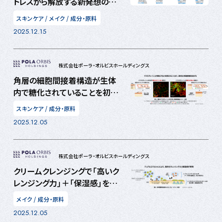
トレスから解放する新発想のウォ
ーターベース日焼け止め技術を
スキンケア
/
メイク
/
成分・原料
開発 ～高い耐水性と紫外線
2025.12.15
防御力を保ち、外部環境の湿度
変化に応じて肌表面の水分量を
調整～
株式会社ポーラ・オルビスホールディングス
角層の細胞間接着構造が生体
内で糖化されていることを初め
て実証 肌のハリ実感につなが
スキンケア
/
成分・原料
る新たな知見へ
2025.12.05
株式会社ポーラ・オルビスホールディングス
クリームクレンジングで「高いク
レンジング力」＋「保湿感」を両
立 機能別エマルション滴を2
メイク
/
成分・原料
種類配合した「デュアルエマルシ
2025.12.05
ョン」技術の確立に成功