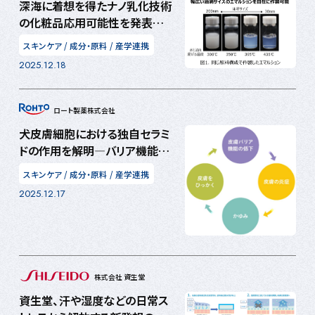
深海に着想を得たナノ乳化技術
の化粧品応用可能性を発表
テクニカルディベロップメントセ
スキンケア
/
成分・原料
/
産学連携
ンター（TDC）で異分野共創型
2025.12.18
モノづくりを加速
ロート製薬株式会社
犬皮膚細胞における独自セラミ
ドの作用を解明―バリア機能改
善につながる新知見―
スキンケア
/
成分・原料
/
産学連携
2025.12.17
株式会社 資生堂
資生堂、汗や湿度などの日常ス