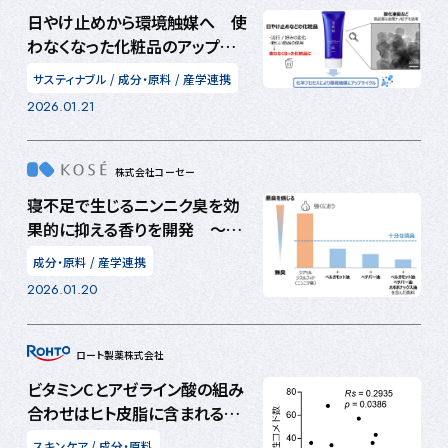
日やけ止めから環境触媒へ 使
わなくなった化粧品のアップサ
イクル技術の開発に着手
サスティナブル
/
成分・原料
/
産学連携
2026.01.21
株式会社コーセー
寝不足で生じるニンニク臭を効
果的に抑える香りを開発 ～3
種の天然香料を用いた2種のマ
成分・原料
/
産学連携
スキング技術で実現～
2026.01.20
ロート製薬株式会社
ビタミンCとアゼライン酸の組み
合わせはヒト皮脂に含まれるス
テアリン酸が誘導する炎症因子
スキンケア
/
成分・原料