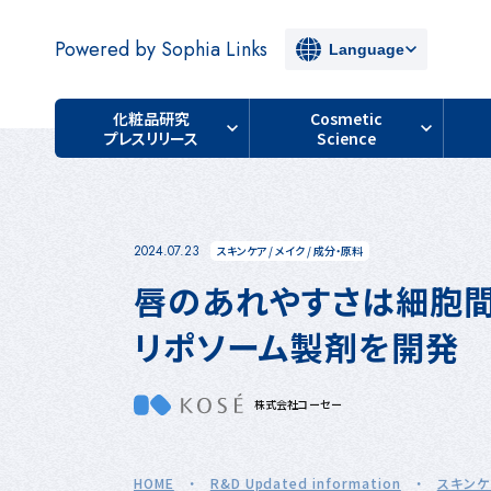
Powered by Sophia Links
Language
化粧品研究
Cosmetic
プレスリリース
Science
2024.07.23
スキンケア
/
メイク
/
成分・原料
唇のあれやすさは細胞
リポソーム製剤を開発
株式会社コーセー
HOME
・
R&D Updated information
・
スキンケ