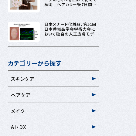
解明 ヘアカラー後7日間で
毛髪内部の構造が変化 ダメ
ージの進行を抑え、髪色を美
しく保つ技術を構築
日本メナード化粧品、第51回
日本香粧品学会学術大会に
おいて独自の人工皮膚モデル
研究で会頭賞を受賞！
カテゴリーから探す
スキンケア
ヘアケア
メイク
AI・DX