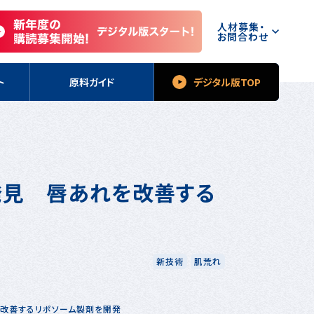
人材募集・
お問合わせ
ト
原料ガイド
デジタル版TOP
発見 唇あれを改善する
新技術
肌荒れ
改善するリポソーム製剤を開発