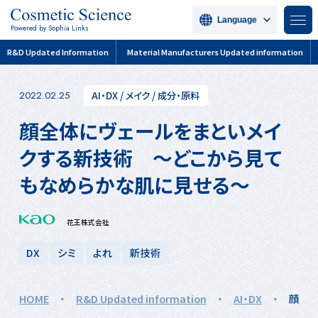
Language
Powered by Sophia Links
R&D Updated Information
Material Manufacturers Updated information
AI・DX
/
メイク
/
成分・原料
2022.02.25
顔全体にヴェールをまといメイ
クする新技術 ～どこから見て
もなめらかな肌に見せる～
花王株式会社
DX
シミ
よれ
新技術
HOME
・
R&D Updated information
・
AI・DX
・
顔全