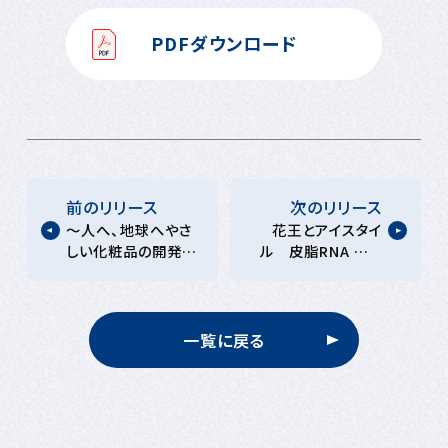
PDFダウンロード
前のリリース
次のリリース
～人へ、地球へやさ
花王とアイスタイ
しい化粧品の開発を
ル 皮脂RNA モニ
目指して～環境中の
タリング技術を応用
7種の紫外線防御成
し、自分の肌に合う
分がサンゴの成育に
化粧品との出会いを
影響しないことを確
創出 2022年春か
一覧に戻る
認 サンゴ養殖の金
ら顧客満足と商品廃
城浩二氏と連携し、
棄削減をめざす共同
独自のサンゴ実験系
取り組みを開始
にて評価