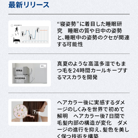
最新リリース
“寝姿勢”に着目した睡眠研
究 睡眠の質や日中の姿勢
と、睡眠中の姿勢のクセが関連
する可能性
真夏のような高温多湿でもま
つ毛を24時間カールキープす
るマスカラを開発
ヘアカラー後に実感するダメ
ージのしくみを世界で初めて
解明 ヘアカラー後7日間で
毛髪内部の構造が変化 ダメ
ージの進行を抑え、髪色を美し
く保つ技術を構築