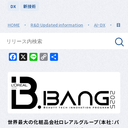
DX
新技術
HOME
・
R&D Updated information
・
AI・DX
・
日本ロ
Facebook
X
Line
Copy
共
Link
有
世界最大の化粧品会社ロレアルグループ（本社：パ