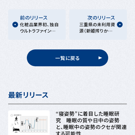
前のリリース
次のリリース
化粧品業界初、独自
三重県の未利用資
ウルトラファインバブ
源（新姫搾りかす・
ル技術
オリーブ葉）を活用
「airlino®（エアリ
した抗不安研究で新
ノ）」確立 ファイン
たな可能性を開
バブル技術の国際標
拓 ―三重大学と
一覧に戻る
準化を推進する
ロート製薬の共同研
FBIAの製品登録制
究―
度に登録
最新リリース
“寝姿勢”に着目した睡眠研
究 睡眠の質や日中の姿勢
と、睡眠中の姿勢のクセが関連
する可能性