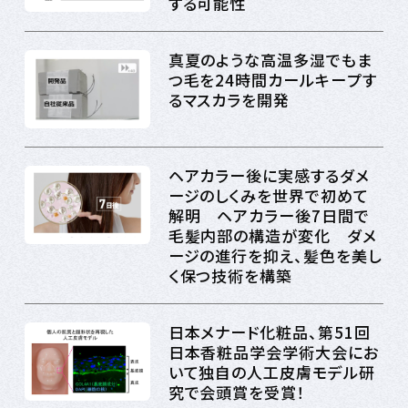
する可能性
真夏のような高温多湿でもま
つ毛を24時間カールキープす
るマスカラを開発
ヘアカラー後に実感するダメ
ージのしくみを世界で初めて
解明 ヘアカラー後7日間で
毛髪内部の構造が変化 ダメ
ージの進行を抑え、髪色を美し
く保つ技術を構築
日本メナード化粧品、第51回
日本香粧品学会学術大会にお
いて独自の人工皮膚モデル研
究で会頭賞を受賞！