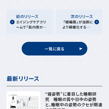
前のリリース
次のリリース
エイジングケアクリ
「眼輪筋」が加齢に
ームで「肌内側から
より線維化すること
のハリ弾力実感」と
を発見 線維化が
「べたつき軽減」を
筋力低下の一因に
両立 ポーラ化成の
独自成分Mal2Far
一覧に戻る
を活用
最新リリース
“寝姿勢”に着目した睡眠研
究 睡眠の質や日中の姿勢
と、睡眠中の姿勢のクセが関連