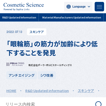
Language
Powered by Sophia Links
R&D Updated Information
Material Manufacturers Updated information
スキンケア
2022.07.13
「眼輪筋」の筋力が加齢により低
下することを発見
株式会社ポーラ・オルビスホールディングス
アンチエイジング
シワ改善
HOME
・
R&D Updated information
・
スキンケア
・