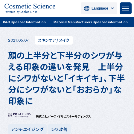
Language
Powered by Sophia Links
R&D Updated Information
Material Manufacturers Updated information
スキンケア
/
メイク
2021.06.07
顔の上半分と下半分のシワが与
える印象の違いを発見 上半分
にシワがないと「イキイキ」、下半
分にシワがないと「おおらか」な
印象に
株式会社ポーラ・オルビスホールディングス
アンチエイジング
シワ改善