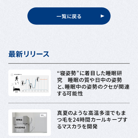
開発 粉体による制
司るミトコンドリア
約を克服、みずみず
「クリステ」を形成さ
しさ・コクやスキンケ
せる因子が減少
一覧に戻る
ア成分のぜいたく配
合を達成
最新リリース
“寝姿勢”に着目した睡眠研
究 睡眠の質や日中の姿勢
と、睡眠中の姿勢のクセが関連
する可能性
真夏のような高温多湿でもま
つ毛を24時間カールキープす
るマスカラを開発