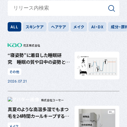
ALL
スキンケア
ヘアケア
メイク
AI・DX
成分・原
花王株式会社
“寝姿勢”に着目した睡眠研
究 睡眠の質や日中の姿勢と、
睡眠中の姿勢のクセが関連する
その他
可能性
2026.07.21
株式会社コーセー
真夏のような高温多湿でもまつ
毛を24時間カールキープするマ
スカラを開発
メイク