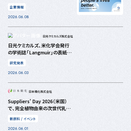
タート
企業情報
2026.06.08
⽇光ケミカルズ株式会社
日光ケミカルズ、米化学会発行
の学術誌「Langmuir」の表紙
（Supplementary Cover）を
研究発表
飾る～バイオサーファクタントに
2026.06.03
よるニキビ原因菌バイオフィルム
の洗浄・剥離メカニズムを解明
～
日本精化株式会社
Suppliers’ Day 2026（米国）
で、完全植物由来の次世代乳化
剤を紹介
新原料
/
イベント
2026.06.01