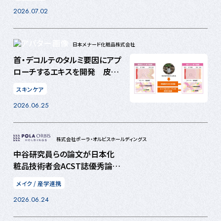
2026.07.02
日本メナード化粧品株式会社
首・デコルテのタルミ要因にアプ
ローチするエキスを開発 皮下
組織の幹細胞の分化を促し、コ
スキンケア
ラーゲン産生を高めるキヌガサ
2026.06.25
タケエキス
株式会社ポーラ・オルビスホールディングス
中谷研究員らの論文が日本化
粧品技術者会ACST誌優秀論文
賞を受賞 微粒子を活用した多
メイク
/
産学連携
孔構造で、衣類へ色移りしない
2026.06.24
液状ファンデーション技術