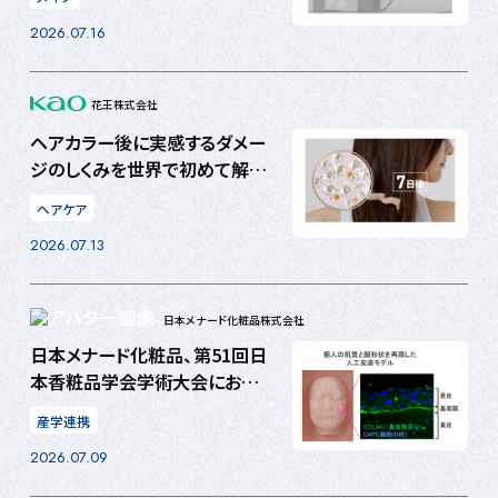
2026.07.16
花王株式会社
ヘアカラー後に実感するダメー
ジのしくみを世界で初めて解
明 ヘアカラー後7日間で毛髪
ヘアケア
内部の構造が変化 ダメージの
2026.07.13
進行を抑え、髪色を美しく保つ
技術を構築
日本メナード化粧品株式会社
日本メナード化粧品、第51回日
本香粧品学会学術大会において
独自の人工皮膚モデル研究で会
産学連携
頭賞を受賞！
2026.07.09