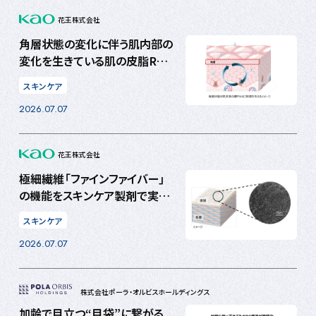
花王株式会社
角層状態の変化に伴う肌内部の
変化を生きている肌の皮脂RNA
で把握 角層が整うと、肌が本
スキンケア
来の健やかな状態に向かう可能
2026.07.07
性
花王株式会社
極細繊維「ファインファイバー」
の機能をスキンケア製剤で実現
する技術を開発 塗るだけで、
スキンケア
製剤を保持する均一で持続性の
2026.07.07
高い塗膜を形成
株式会社ポーラ・オルビスホールディングス
加齢で目立つ“目袋”に繋がる