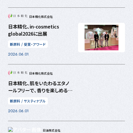
日本精化株式会社
日本精化、in-cosmetics
global2026に出展
新原料
/
受賞・アワード
2026.06.01
日本精化株式会社
日本精化、肌をいたわるエタノ
ールフリーで、香りを楽しめる
「EAU DE TOILETTE with
新原料
/
サスティナブル
Phytocompo™-PP」処方を開
2026.06.01
発
日油株式会社