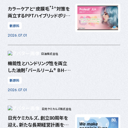
*1
カラーケアと“皮膜毛
”対策を
両立するPPTハイブリッドポリマ
ーを開発 〜カラー後の美しい
新原料
髪状態の維持に着目した
2026.07.01
「Protesil® JLH」〜
日油株式会社
機能性とハンドリング性を両立
した油剤「パールリーム® BH-
300P」
新原料
2026.07.01
⽇光ケミカルズ株式会社
日光ケミカルズ、創立80周年を
迎え、新たな長期経営計画をス